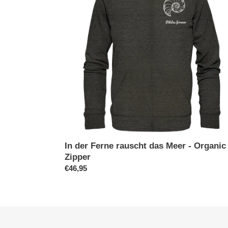
das
Meer
-
Organic
Zipper
In der Ferne rauscht das Meer - Organic
Zipper
Normaler
€46,95
Preis