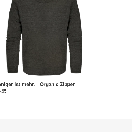
anic
per
niger ist mehr. - Organic Zipper
rmaler
,95
is