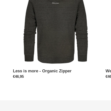
Organic
Org
Zipper
Zip
Less is more - Organic Zipper
We
Normaler
€46,95
No
€46
Preis
Pre