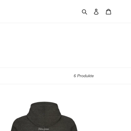
Suchen
Einloggen
Warenkor
6 Produkte
ss
nen
st
rden