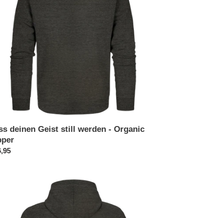
anic
per
ss deinen Geist still werden - Organic
pper
rmaler
,95
is
iger
r.