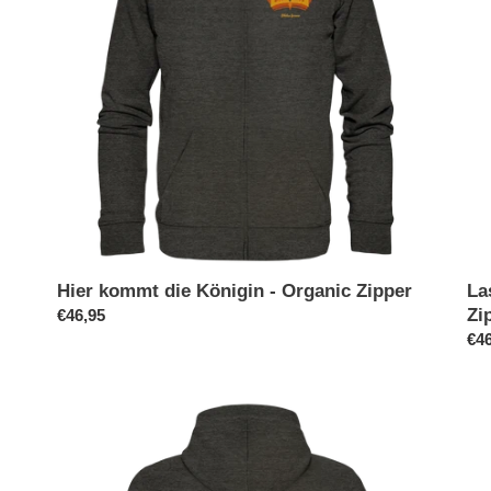
Organic
-
e
Zipper
Org
Zip
:
Hier kommt die Königin - Organic Zipper
La
Zi
Normaler
€46,95
Preis
No
€46
Pre
Less
Wen
is
ist
more
meh
-
-