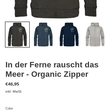
In der Ferne rauscht das
Meer - Organic Zipper
Normaler
€46,95
Preis
inkl. MwSt.
Color