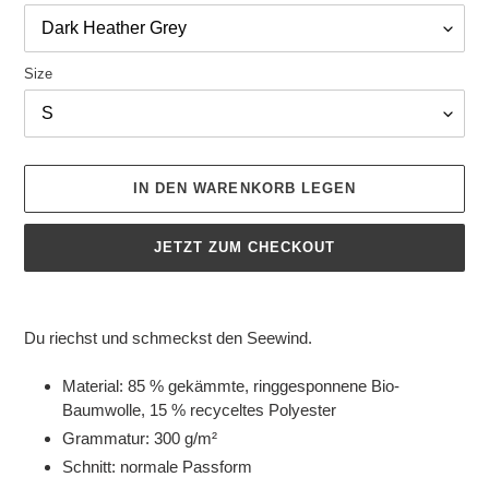
Size
IN DEN WARENKORB LEGEN
JETZT ZUM CHECKOUT
Produkt
wird
Du riechst und schmeckst den Seewind.
zum
Warenkorb
Material: 85 % gekämmte, ringgesponnene Bio-
hinzugefügt
Baumwolle, 15 % recyceltes Polyester
Grammatur: 300 g/m²
Schnitt: normale Passform