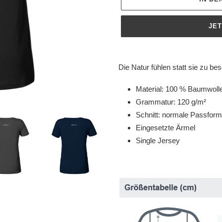
JE
Produkt
wird
Die Natur fühlen statt sie zu be
zum
Warenkorb
Material: 100 % Baumwolle
hinzugefügt
Grammatur: 120 g/m²
Schnitt: normale Passform
Eingesetzte Ärmel
Single Jersey