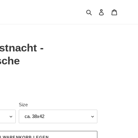
Suchen
Einloggen
Warenkor
stnacht -
sche
Size
EN WARENKORB LEGEN