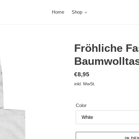
Home
Shop
Fröhliche Fa
Baumwollta
Normaler
€8,95
Preis
inkl. MwSt.
Color
IN D