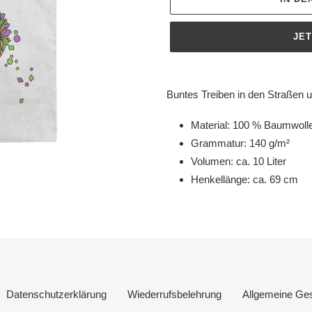
JE
Produkt
wird
Buntes Treiben in den Straßen 
zum
Warenkorb
Material: 100 % Baumwoll
hinzugefügt
Grammatur: 140 g/m²
Volumen: ca. 10 Liter
Henkellänge: ca. 69 cm
Datenschutzerklärung
Wiederrufsbelehrung
Allgemeine Ge