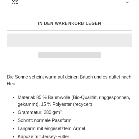
IN DEN WARENKORB LEGEN
Produkt
wird
Die Sonne scheint warm auf deinen Bauch und es duftet nach
zum
Heu.
Warenkorb
hinzugefügt
Material: 85 % Baumwolle (Bio-Qualität, ringgesponnen,
gekämmt), 15 % Polyester (recycelt)
Grammatur: 280 g/m²
Schnitt: normale Passform
Langarm mit eingesetztem Ärmel
Kapuze mit Jersey-Futter