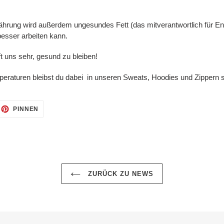
ährung wird außerdem ungesundes Fett (das mitverantwortlich für En
besser arbeiten kann.
ft uns sehr, gesund zu bleiben!
peraturen bleibst du dabei in unseren Sweats, Hoodies und Zippern
F
AUF
PINNEN
TTER
PINTEREST
TTERN
PINNEN
ZURÜCK ZU NEWS