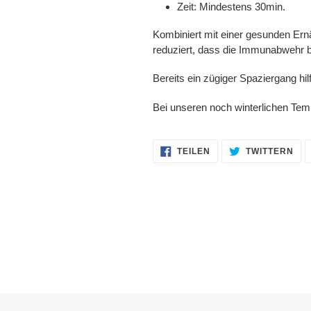
Zeit: Mindestens 30min.
Kombiniert mit einer gesunden Ern
reduziert, dass die Immunabwehr 
Bereits ein zügiger Spaziergang hil
Bei unseren noch winterlichen Tem
AUF
AU
TEILEN
TWITTERN
FACEBOOK
TWI
TEILEN
TWI